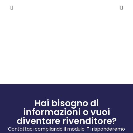
MOTORI PER E-BIKE
MOTORI PER E-BIKE
Template da duplicare
Template da duplicare –
Co
Made in Italy
658,80
€
658,80
€
Hai bisogno di
informazioni o vuoi
diventare rivenditore?
Contattaci compilando il modulo. Ti risponderemo