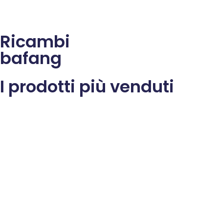
Ricambi
bafang
I prodotti più venduti
Accessori ATQ TSDZ |
Batterie per E-bike