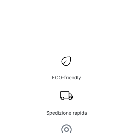
Ricambi ATQ TSDZ
Batteria Carbon 48V 15Ah
720Wh
Doppia Corona 34-42 per
motore Active Torque
408,70
€
TSDZ2 / TSDZB
46,36
€
ECO-friendly
Spedizione rapida