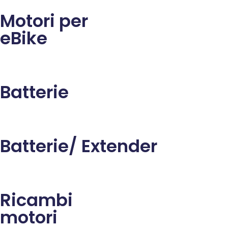
La nostra azienda si occupa del ricellaggio e della
Motori per
produzione di batterie al litio
eBike
Scopri di più
Batterie
Batterie/ Extender
Ricambi
motori